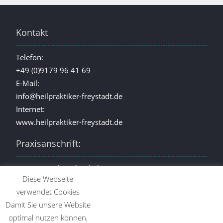
Kontakt
Telefon:
+49 (0)9179 96 41 69
E-Mail:
info@heilpraktiker-freystadt.de
Internet:
www.heilpraktiker-freystadt.de
Praxisanschrift:
Mario Brzosk Heilpraktiker
Diese Webseite
Schweninger Str. 1
verwendet Cookies
92342 Freystadt
Damit Sie unsere Website
(Neumarkt i. d. OPf.)
optimal nutzen können,