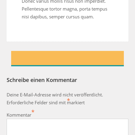
Donec varius mollis risus non imperdiet.
Pellentesque tortor magna, porta tempus
nisi dapibus, semper cursus quam.
Beitragsnavigation
Ms. Pinky Jui
Ms. Dimia Rubina
Schreibe einen Kommentar
Deine E-Mail-Adresse wird nicht veröffentlicht.
*
Erforderliche Felder sind mit
markiert
*
Kommentar