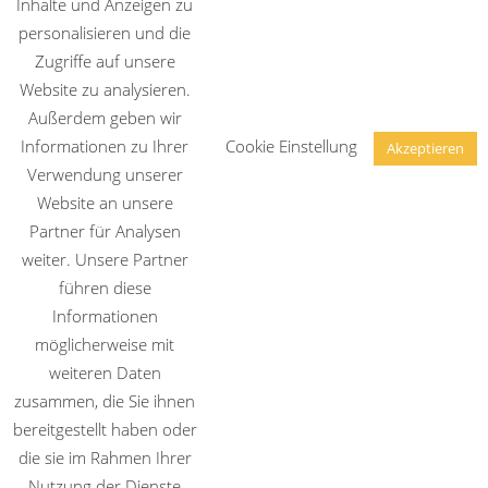
Inhalte und Anzeigen zu
Naturheilverfahren, Erfahrungsheilkunde und
personalisieren und die
Ganzheitlicher Medizin.
Zugriffe auf unsere
Website zu analysieren.
Außerdem geben wir
Informationen zu Ihrer
Cookie Einstellung
Akzeptieren
Verwendung unserer
Website an unsere
Partner für Analysen
weiter. Unsere Partner
führen diese
Informationen
möglicherweise mit
weiteren Daten
zusammen, die Sie ihnen
bereitgestellt haben oder
Copyright © 2026
Mario Brzosk – Heilpraktiker für
die sie im Rahmen Ihrer
klassische Naturheilverfahren in Freystadt (Neumarkt i. d.
Nutzung der Dienste