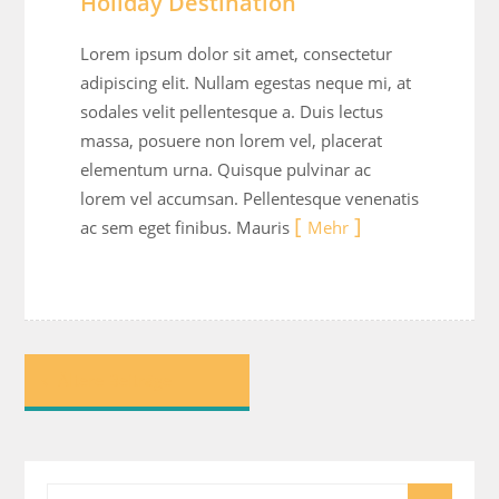
Holiday Destination
Lorem ipsum dolor sit amet, consectetur
adipiscing elit. Nullam egestas neque mi, at
sodales velit pellentesque a. Duis lectus
massa, posuere non lorem vel, placerat
elementum urna. Quisque pulvinar ac
lorem vel accumsan. Pellentesque venenatis
ac sem eget finibus. Mauris
Mehr
Beitragsnavigation
Ältere Beiträge
Search